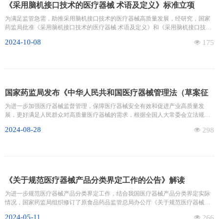
《采用脑机接口技术的医疗器械 术语及定义》标准立项
为满足监管急需，助推采用脑机接口技术的医疗器械高质量发展，经研究，国家
药监局批准《采用脑机接口技术的医疗器械 术语及定义》和《采用脑机接口技术
的医疗器械 具备闭环功能的植入式神经刺激器 感知与响应性能测试方法》2项医
2024-10-08
넶
175
疗器械行业标准制修订项目立项。
国家药监局发布《中华人民共和国医疗器械管理法（草案征
求意见稿）》
为进一步加强医疗器械监督管理，保障医疗器械安全有效和促进产业高质量发
展，更好满足人民群众对高质量医疗器械的需求，根据全国人大常委会立法规
划，国家药监局研究起草了《中华人民共和国医疗器械管理法（草案征求意见
2024-08-28
넶
298
稿）》，于2024年8月28日向社会公开征求意见。
《关于规范医疗器械产品分类界定工作的公告》解读
为进一步规范医疗器械产品分类界定工作，结合我国医疗器械产品分类界定实际
情况，国家药监局组织修订了原食品药品监管总局办公厅《关于规范医疗器械产
品分类有关工作的通知》（食药监办械管〔2017〕127号，以下简称127号文），
2024-05-11
넶
266