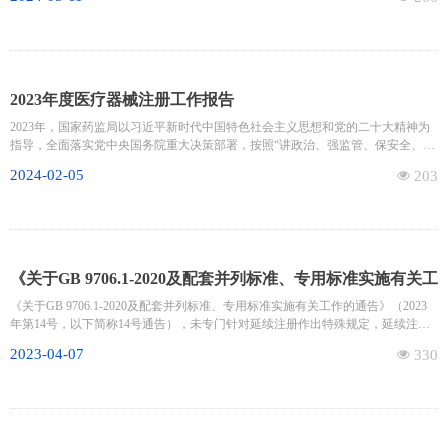
发布了《关于规范医疗器械产品分类界定工作的公告》（以下简称《公告》），
自2024年9月1日起施行。
2023年度医疗器械注册工作报告
2023年，国家药监局以习近平新时代中国特色社会主义思想和党的二十大精神为
指导，全面落实党中央国务院重大决策部署，按照“讲政治、强监管、保安全、促
发展、惠民生”的工作思路，继续深化医疗器械审评审批制度改革，全面加强医疗
2024-02-05
넶
203
器械注册质量管理，统一规范各级医疗器械审评审批要求，不断夯实医疗器械监
管基础，持续推动产业创新高质量发展。
《关于GB 9706.1-2020及配套并列标准、专用标准实施有关工
作的通告》解读之二
《关于GB 9706.1-2020及配套并列标准、专用标准实施有关工作的通告》（2023
年第14号，以下简称14号通告），未专门针对延续注册作出特殊规定，延续注册
应当符合相关法规、规章及规范性文件要求。
2023-04-07
넶
330