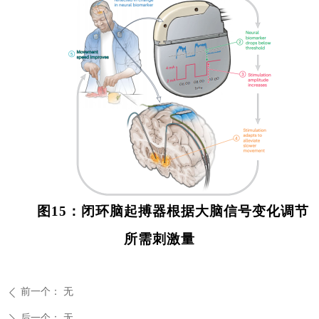
图
15
：闭环脑起搏器根据大脑信号变化调节
所需刺激量
前一个：
无
ꄴ
后一个：
无
ꄲ